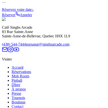
…
Réservez votre date
↓
Réserver
Appeler
Café Singhs Arcade
83 Rue Sainte-Anne
Sainte-Anne-de-Bellevue
,
Quebec
H9X 1L9
(438) 544-7444
gursagar@singhsarcade.com
Visiter
Accueil
Réservations
Mob Room
Pinball
Dîner
À propos
Presse
Tournois
Boutique
Contact