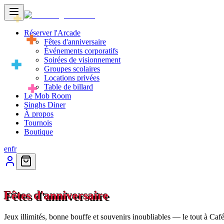
Réserver l'Arcade
Fêtes d'anniversaire
Événements corporatifs
Soirées de visionnement
Groupes scolaires
Locations privées
Table de billard
Le Mob Room
Singhs Diner
À propos
Tournois
Boutique
en
fr
Fêtes d'anniversaire
Jeux illimités, bonne bouffe et souvenirs inoubliables — le tout à Ca