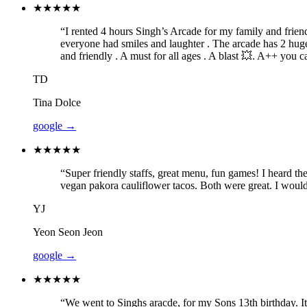
★★★★★
“
I rented 4 hours Singh’s Arcade for my family and friend
everyone had smiles and laughter . The arcade has 2 huge
and friendly . A must for all ages . A blast 💥. A++ yo
TD
Tina Dolce
google
→
★★★★★
“
Super friendly staffs, great menu, fun games! I heard t
vegan pakora cauliflower tacos. Both were great. I woul
YJ
Yeon Seon Jeon
google
→
★★★★★
“
We went to Singhs aracde, for my Sons 13th birthday. 